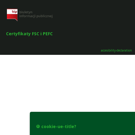
Certyfikaty FSC i PEFC
accesibility-declaration
🍪 cookie-ue-title?