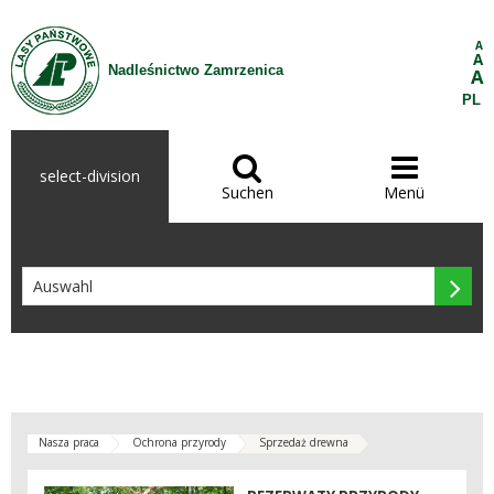
Zum Inhalt wechseln
A
A
Nadleśnictwo Zamrzenica
A
PL


select-division
Suchen
Menü

Nasza praca
Ochrona przyrody
Sprzedaż drewna