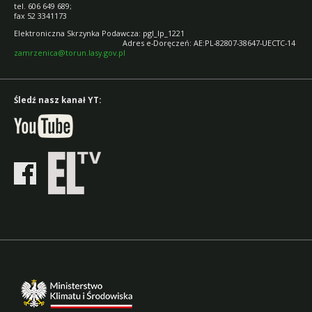
tel. 606 649 689;
fax 52 3341173
Elektroniczna Skrzynka Podawcza: pgl_lp_12
Adres e-Doręczeń: AE:PL-82807-38647-UECTC-14
zamrzenica@torun.lasy.gov.pl
Śledź nasz kanał YT: