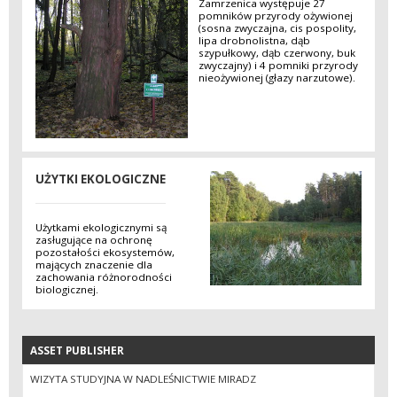
Zamrzenica występuje 27
pomników przyrody ożywionej
(sosna zwyczajna, cis pospolity,
lipa drobnolistna, dąb
szypułkowy, dąb czerwony, buk
zwyczajny) i 4 pomniki przyrody
nieożywionej (głazy narzutowe).
UŻYTKI EKOLOGICZNE
Użytkami ekologicznymi są
zasługujące na ochronę
pozostałości ekosystemów,
mających znaczenie dla
zachowania różnorodności
biologicznej.
ASSET PUBLISHER
ASSET PUBLISHER
WIZYTA STUDYJNA W NADLEŚNICTWIE MIRADZ