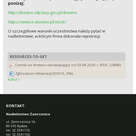
poniżej:
http://drewno.zilp.lasy.gov.pl/drewno
https://www.e-drewno.pl/stock/
O szczegółowe warunki uczestnictwa należy pytać w
nadleśnictwie, w którym firma dokonała rejestracji.
RESOURCES-TO-GET
Cennik na drewno obowiązujący od 03.04.2026 r. (PDF, 3,8MB)
Zgłoszenie reklamacji (DOCX, 34k)
Aufruf »
KONTAKT:
Nadleśnictwo Zamrzenica
ul. Zamrzenica 1A
89-510 Bysław
tel. 52 3341175;
tel. 52 3341154;