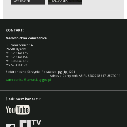
ZWIERZYNY
SADZONEK
KONTAKT:
Nadleśnictwo Zamrzenica
ul. Zamrzenica 1A
89-510 Bysław
tel. 52 3341175;
tel. 52 3341154;
tel. 606 649 689;
fax 52 3341173
Elektroniczna Skrzynka Podawcza: pgl_lp_12
Adres e-Doręczeń: AE:PL-82807-38647-UECTC-14
zamrzenica@torun.lasy.gov.pl
Śledź nasz kanał YT: