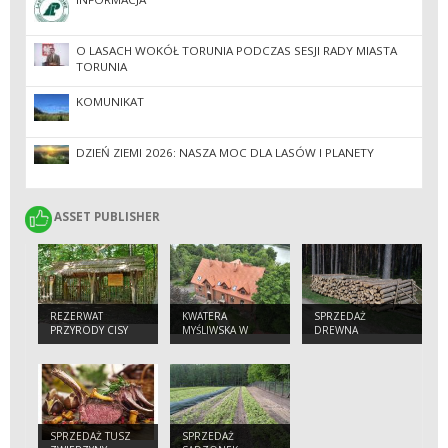
O LASACH WOKÓŁ TORUNIA PODCZAS SESJI RADY MIASTA
TORUNIA
KOMUNIKAT
DZIEŃ ZIEMI 2026: NASZA MOC DLA LASÓW I PLANETY
ASSET PUBLISHER
ASSET PUBLISHER
REZERWAT
KWATERA
SPRZEDAŻ
PRZYRODY CISY
MYŚLIWSKA W
DREWNA
STAROPOLSKIE
ZAMRZENICY
SPRZEDAŻ TUSZ
SPRZEDAŻ