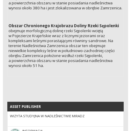
a powierzchnia obszaru w stanie posiadania nadleśnictwa
wynosi około 380 ha i jest zlokalizowana w obrębie Zamrzenica.
Obszar Chronionego Krajobrazu Doliny Rzeki Sępolenki
obejmuje morfologiczną dolinę rzeki Sępolenki wciętą
w Pojezierze Krajeńskie wraz z licznymi jeziorami oraz
kompleksami leśnymi porastającymi równiny sandrowe. Na
terenie Nadleśnictwa Zamrzenica obszar ten obejmuje
niewielkie kompleksy leśne w południowo-zachodniej części
obrębu Zamrzenica położone wzdłuż rzeki Sępolenki,
a powierzchnia obszaru w stanie posiadania nadleśnictwa
wynosi około 51 ha.
ASSET PUBLISHER
ASSET PUBLISHER
WIZYTA STUDYJNA W NADLEŚNICTWIE MIRADZ
INFORMACJA