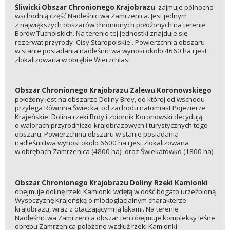
Śliwicki Obszar Chronionego Krajobrazu
zajmuje północno-
wschodnią część Nadleśnictwa Zamrzenica. Jest jednym
z największych obszarów chronionych położonych na terenie
Borów Tucholskich. Na terenie tej jednostki znajduje się
rezerwat przyrody 'Cisy Staropolskie'. Powierzchnia obszaru
w stanie posiadania nadleśnictwa wynosi około 4660 ha i jest
zlokalizowana w obrębie Wierzchlas.
Obszar Chronionego Krajobrazu Zalewu Koronowskiego
położony jest na obszarze Doliny Brdy, do której od wschodu
przylega Równina Świecka, od zachodu natomiast Pojezierze
Krajeńskie. Dolina rzeki Brdy i zbiornik Koronowski decydują
o walorach przyrodniczo-krajobrazowych i turystycznych tego
obszaru. Powierzchnia obszaru w stanie posiadania
nadleśnictwa wynosi około 6600 ha i jest zlokalizowana
w obrębach Zamrzenica (4800 ha) oraz Świekatówko (1800 ha)
Obszar Chronionego Krajobrazu Doliny Rzeki Kamionki
obejmuje dolinę rzeki Kamionki wciętą w dość bogato urzeźbioną
Wysoczyznę Krajeńską o młodoglacjalnym charakterze
krajobrazu, wraz z otaczającymi ją łąkami. Na terenie
Nadleśnictwa Zamrzenica obszar ten obejmuje kompleksy leśne
obrębu Zamrzenica położone wzdłuż rzeki Kamionki