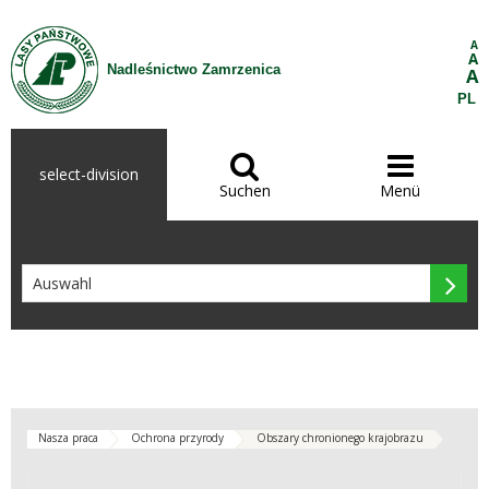
Zum Inhalt wechseln
A
A
Nadleśnictwo Zamrzenica
A
PL


select-division
Suchen
Menü

Nasza praca
Ochrona przyrody
Obszary chronionego krajobrazu